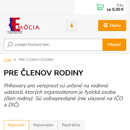
0
ks
za
0,00 €
Menu
Hľadať
Úvod
PRE ČLENOV RODINY
PRE ČLENOV RODINY
Príhovory pre verejnosť sú určené na rodinné
udalosti, ktorých organizátorom je fyzická osoba
(člen rodiny). Sú voľnopredajné (nie viazané na IČO
a DIČ).
Najnovšie
Najlacnejšie
Najdrahšie