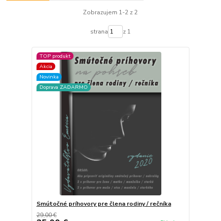
Zobrazujem 1-2 z 2
strana
z 1
TOP produkt
Akcia
Novinka
Doprava ZADARMO
Smútočné príhovory pre člena rodiny / rečníka
29,00 €