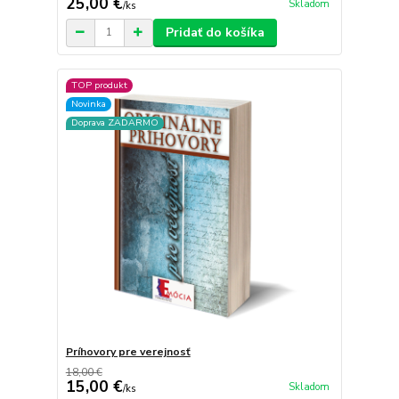
25,00 €
Skladom
/
ks
Pridať do košíka
TOP produkt
Novinka
Doprava ZADARMO
Príhovory pre verejnosť
18,00 €
15,00 €
Skladom
/
ks