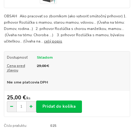
OBSAH Ako pracovať so zborníkom (ako vytvoriť smútočný príhovor) 1.
príhovor Rozlúčka s mamou, starou mamou, vdovou... (Úvaha na tému:
Domov, rodina...) 2. príhovor Rozlúčka s chorou manželkou, mamou...
(Úvaha na tému: Choroba ...) 3. príhovor Rozlúčka s mamou, bývalou
učiteľkou... (Úvaha na...
celý popis
Dostupnosť
Skladom
Cena pred
29,00 €
zľavou
Nie sme platcovia DPH
25,00 €
/
ks
Pridať do košíka
Číslo produktu:
025