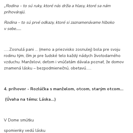
„Rodina – to sú ruky, ktoré nás držia a hlasy, ktoré sa nám
prihovárajú.
Rodina – to sú prvé odkazy, ktoré si zaznamenávame hlboko
v sebe......
......Zosnulá pani ... (meno a priezvisko zosnulej) bola pre svoju
rodinu tým, čím je pre ľudské telo každý nádych životodarného
vzduchu. Manželovi, deťom i vnúčatám dávala poznať, že domov
znamená lásku – bezpodmienečnú, obetavú......
4. príhovor -
Rozlúčka s manželom, otcom, starým otcom...
(Úvaha na tému: Láska...)
V Dome smútku
spomienky vedú lásku