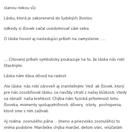
slanou riekou sĺz.
Lásku, ktorá je zakorenená do ľudských životov,
odkedy si človek začal uvedomovať sám seba.
O láske hovorí aj nasledujúci príbeh na zamyslenie: ......
......Citovaný príbeh symbolicky poukazuje na to, že láska nás robí
šťastnými.
Láska nám dáva dôvod na radosť.
Ale láska nás robí zároveň aj zraniteľnými. Veď ak človek, ktorý
pre nás zosobňoval lásku, sa navždy stratí z našej blízkosti, vtedy
sa obnaží naša krehkosť. Chýba nám fyzická prítomnosť toho
človeka, momenty spolupatričnosti, dôvery, istoty, pochopenia,
ktoré sme s ním zažívali.
Aj rodina zosnulého pána ... (meno a priezvisko zosnulého) to
vníma podobne. Manželke chýba manžel, deťom otec, vnúčatám