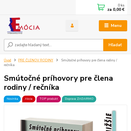
0
ks
za
0,00 €
Menu
Hľadať
Úvod
PRE ČLENOV RODINY
Smútočné príhovory pre člena rodiny /
rečníka
Smútočné príhovory pre člena
rodiny / rečníka
Novinka
Akcia
TOP produkt
Doprava ZADARMO