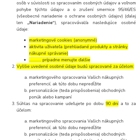
osôb v súvislosti so spracovaním osobných údajov a voľnom
pohybe týchto údajov a o zrušení smernice 95/46/ES
(všeobecné nariadenie o ochrane osobných údajov) (ďalej
len
„Nariadenie“
), spracovával/a nasledujúce osobné
údaje:
marketingové cookies (anonymné)
aktivita užívateľa (prehliadané produkty a stránky,
nákupné správanie)
…………. prípadne menujte ďalšie
Vyššie uvedené osobné údaje budú spracované za účelom:
marketingového spracovania Vašich nákupných
preferencií, ak túto dobu nepredĺžite
personalizácie (teda prispôsobenia) obchodných
ponúk alebo kampaní
Súhlas na spracovanie udeľujete po dobu
90 dní
a to za
účelom:
marketingového spracovania Vašich nákupných
preferencií, ak túto dobu nepredĺžite
personalizácie (teda prispôsobenia) obchodných