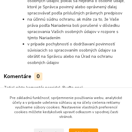
osobných údajov, pokiaľ sa nejedná o osobné údaje,
ktoré je Správca povinný alebo oprávnený ďalej
spracovávať podľa príslušných právnych predpisov
na účinnú súdnu ochranu, ak máte za to, že Vaše
práva podľa Nariadenia boli porušené v dôsledku
spracovania Vašich osobných údajov v rozpore s
týmto Nariadením
v prípade pochybností o dodržiavaní povinností
súvisiacich so spracovaním osobných údajov sa
obrátiť na Správcu alebo na Úrad na ochranu
osobných údajov
Komentáre
0
Zatial nikto komentár nepridal. Buďte prvý.
Pre základnú funkčnosť, spríjemnenie používania webu, analytické
Pridať komentár
účely a v prípade udelenia súhlasu aj na účely cielenia reklamy
využívame súbory cookies. Nastavenie vlastných preferencií
cookies môžete kedykoľvek upraviť odkazom v spodnej časti
stránok.