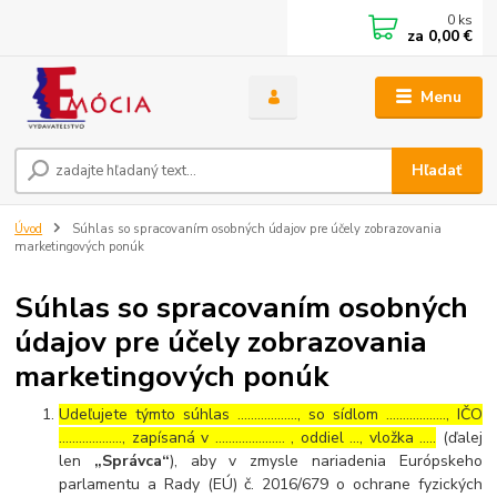
0
ks
za
0,00 €
Menu
Hľadať
Úvod
Súhlas so spracovaním osobných údajov pre účely zobrazovania
marketingových ponúk
Súhlas so spracovaním osobných
údajov pre účely zobrazovania
marketingových ponúk
Udeľujete týmto súhlas ……………..., so sídlom ………………, IČO
………………., zapísaná v ………………… , oddiel …, vložka …..
(ďalej
len
„Správca“
), aby v zmysle nariadenia Európskeho
parlamentu a Rady (EÚ) č. 2016/679 o ochrane fyzických