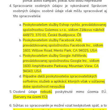
ponúk alebo kampaní, pokiaľ túto dobu nepredĺžite
Spracovanie osobných údajov je vykonávané Správcom
osobných údajov, osobné údaje však môžu spracovávať aj
títo spracovatelia:
Poskytovateľom služby Eshop-rychlo, prevádzkovanej
spoločnosťou Golemos s.r.o., sídlom Zátkovo nábřeží
448/73, 370 01, České Budějovice, ČR
Poskytovateľom služby Facebook Ads,
prevádzkovanej spoločnosťou Facebook Inc., sídlom
1601 Willow Road, Menlo Park, CA 94025, USA
Poskytovateľom služby Google AdWords,
prevádzkovanej spoločnosťou Google Inc., sídlom
1600 Amphitheatre Parkway, Mountain View, CA
94043, USA
Prípadne ďalší poskytovatelia spracovateľských
softvérov, služieb a aplikácií, ktorých však v súčasnej
dobe spoločnosť nevyužíva
Osobné údaje
nebudú
poskytnuté mimo územia EÚ.
(Servery na území EÚ)
Súhlas so spracovaním je možné vziať kedykoľvek späť, a to