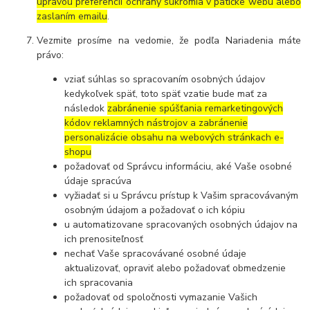
úpravou preferencií ochrany súkromia v pätičke webu alebo
zaslaním emailu
.
Vezmite prosíme na vedomie, že podľa Nariadenia máte
právo:
vziať súhlas so spracovaním osobných údajov
kedykoľvek späť, toto späť vzatie bude mať za
následok
zabránenie spúšťania remarketingových
kódov reklamných nástrojov a zabránenie
personalizácie obsahu na webových stránkach e-
shopu
požadovať od Správcu informáciu, aké Vaše osobné
údaje spracúva
vyžiadať si u Správcu prístup k Vašim spracovávaným
osobným údajom a požadovať o ich kópiu
u automatizovane spracovaných osobných údajov na
ich prenositeľnosť
nechať Vaše spracovávané osobné údaje
aktualizovať, opraviť alebo požadovať obmedzenie
ich spracovania
požadovať od spoločnosti vymazanie Vašich